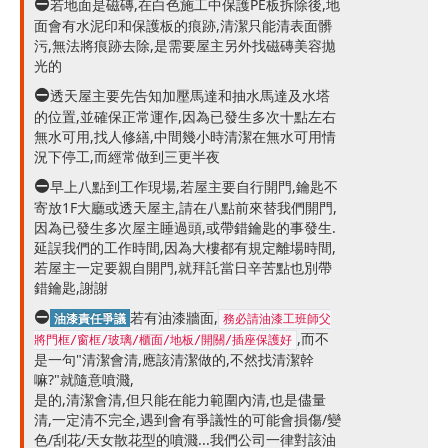
若地面是磁磚,在白色施工中保護PE板拆除後,地
面會有水泥印和保護板的痕跡,清潔只能清表面髒
污,無法將痕跡去除,是需要屋主另外找磁磚美容拋
光的
透天屋主要先告知加壓馬達和抽水馬達及水塔
的位置,並確保正常運作,因為已發生多次十點左右
無水可用,找人修繕,中間幾小時清潔在無水可用情
況下停工,而經常做到三更半夜
早上八點到工作現場,若屋主要自行開門,鑰匙不
寄放1F大廳或透天屋主,請在八點前來替我們開門,
因為已發生多次屋主睡過頭,或帶錯鑰匙的事發生.
延誤我們的工作時間,因為大樓都有規定離場時間,
若屋主一定要親自開門,就拜託當日辛苦點也別帶
錯鑰匙,謝謝
若有油漆牆面,
油漆責任爭議
務必請油漆工班師父
,而不
將門框/窗框/玻璃/櫃面/地板/開關/插座保護好
是一句"清潔會清,應該清潔做的,不然找清潔幹
嘛?"就隨意噴濺,
是的,清潔會清,但只能在能力範圍內清,也是儘量
清,一定清不完全,遇到會有爭議性的可能會損傷/變
色/刮花/天女散花型的噴濺...我們公司一律對該油