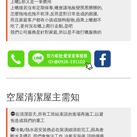
上蠟),那又是一筆費用
上蠟後若沒有定期保養,蠟會讓地板變黑黑髒髒的,
怎麼拖地也拖不乾淨,反而是對日常造成的困擾,
而且家庭客户都有小孩或猫狗寵物,蘋果上蠟都不
吃了,更何況在蠟上爬行走動,是吧
我們公司服務是針對家庭,所以是不做打蠟服務的
空屋清潔屋主需知
在清潔當天,所有工班結束請勿進場再施工,以避
免造成我們的重工
冷氣/熱水器安裝務必在裝潢細清前完工,因為會
斷水及鑽孔,我們會無法工作,冷氣安裝後,請師傅將