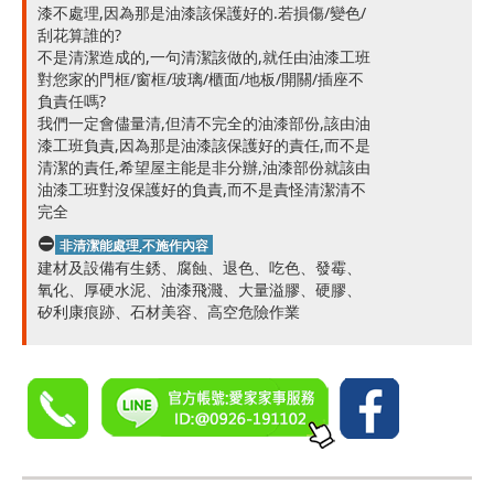
漆不處理,因為那是油漆該保護好的.若損傷/變色/
刮花算誰的?
不是清潔造成的,一句清潔該做的,就任由油漆工班
對您家的門框/窗框/玻璃/櫃面/地板/開關/插座不
負責任嗎?
我們一定會儘量清,但清不完全的油漆部份,該由油
漆工班負責,因為那是油漆該保護好的責任,而不是
清潔的責任,希望屋主能是非分辦,油漆部份就該由
油漆工班對沒保護好的負責,而不是責怪清潔清不
完全
非清潔能處理,不施作內容
建材及設備有生銹、腐蝕、退色、吃色、發霉、
氧化、厚硬水泥、油漆飛濺、大量溢膠、硬膠、
矽利康痕跡、石材美容、高空危險作業