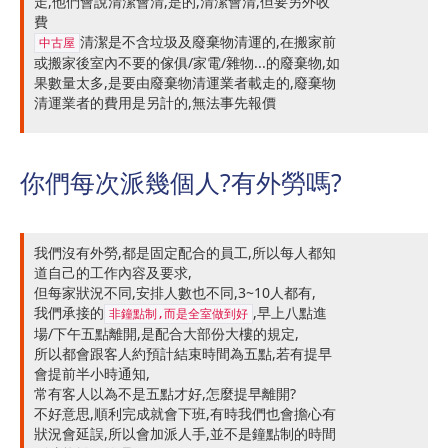
走,他們會說清潔會清,是的,清潔會清,但要另外收
費
清潔是不含垃圾及廢棄物清運的,在搬家前
中古屋
或搬家後室內不要的傢俱/家電/雜物...的廢棄物,如
果數量太多,是要由廢棄物清運業者載走的,廢棄物
清運業者的費用是另計的,無法事先報價
你們每次派幾個人?有外勞嗎?
我們沒有外勞,都是固定配合的員工,所以每人都知
道自己的工作內容及要求,
但每家狀況不同,安排人數也不同,3~10人都有,
我們承接的
,早上八點進
非鐘點制,而是全室做到好
場/下午五點離開,是配合大部份大樓的規定,
所以都會跟客人約預計結束時間為五點,若有提早
會提前半小時通知,
常有客人以為不是五點才好,怎麼提早離開?
不好意思,順利完成就會下班,有時我們也會擔心有
狀況會延誤,所以會加派人手,並不是鐘點制的時間