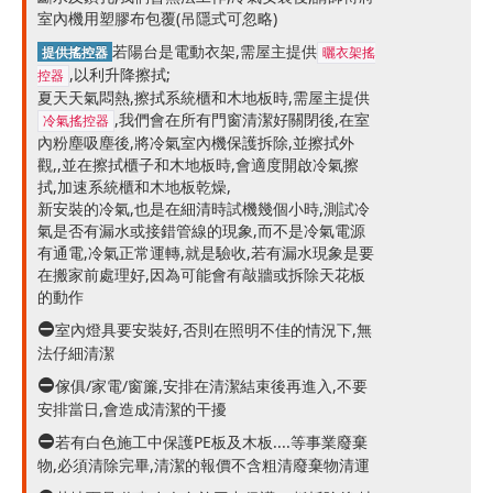
室內機用塑膠布包覆(吊隱式可忽略)
若陽台是電動衣架,需屋主提供
提供搖控器
曬衣架搖
,以利升降擦拭;
控器
夏天天氣悶熱,擦拭系統櫃和木地板時,需屋主提供
,我們會在所有門窗清潔好關閉後,在室
冷氣搖控器
內粉塵吸塵後,將冷氣室內機保護拆除,並擦拭外
觀,,並在擦拭櫃子和木地板時,會適度開啟冷氣擦
拭,加速系統櫃和木地板乾燥,
新安裝的冷氣,也是在細清時試機幾個小時,測試冷
氣是否有漏水或接錯管線的現象,而不是冷氣電源
有通電,冷氣正常運轉,就是驗收,若有漏水現象是要
在搬家前處理好,因為可能會有敲牆或拆除天花板
的動作
室內燈具要安裝好,否則在照明不佳的情況下,無
法仔細清潔
傢俱/家電/窗簾,安排在清潔結束後再進入,不要
安排當日,會造成清潔的干擾
若有白色施工中保護PE板及木板....等事業廢棄
物,必須清除完畢,清潔的報價不含粗清廢棄物清運