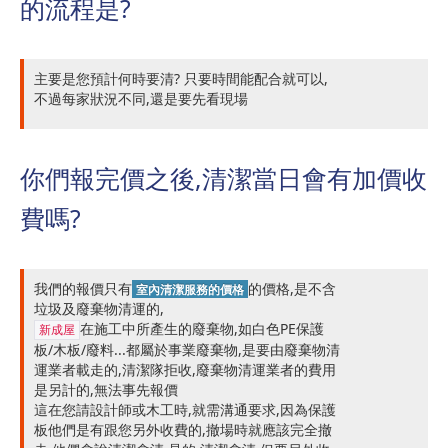
的流程是?
主要是您預計何時要清? 只要時間能配合就可以,
不過每家狀況不同,還是要先看現場
你們報完價之後,清潔當日會有加價收
費嗎?
我們的報價只有
的價格,是不含
室內清潔服務的價格
垃圾及廢棄物清運的,
在施工中所產生的廢棄物,如白色PE保護
新成屋
板/木板/廢料...都屬於事業廢棄物,是要由廢棄物清
運業者載走的,清潔隊拒收,廢棄物清運業者的費用
是另計的,無法事先報價
這在您請設計師或木工時,就需溝通要求,因為保護
板他們是有跟您另外收費的,撤場時就應該完全撤