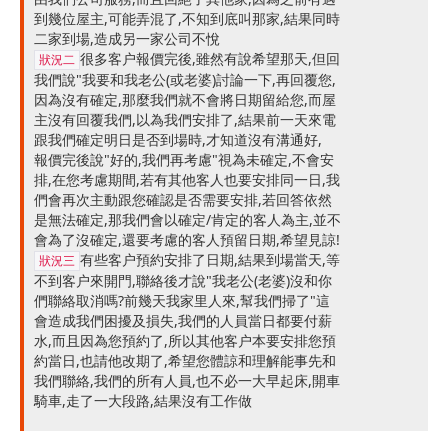
到幾位屋主,可能弄混了,不知到底叫那家,結果同時
二家到場,造成另一家公司不悅
很多客户報價完後,雖然有說希望那天,但回
狀況二
我們說"我要和我老公(或老婆)討論一下,再回覆您,
因為沒有確定,那麼我們就不會將日期留給您,而屋
主沒有回覆我們,以為我們安排了,結果前一天來電
跟我們確定明日是否到場時,才知道沒有溝通好,
報價完後說"好的,我們再考慮"視為未確定,不會安
排,在您考慮期間,若有其他客人也要安排同一日,我
們會再次主動跟您確認是否需要安排,若回答依然
是無法確定,那我們會以確定/肯定的客人為主,並不
會為了沒確定,還要考慮的客人預留日期,希望見諒!
有些客户預約安排了日期,結果到場當天,等
狀況三
不到客户來開門,聯絡後才說"我老公(老婆)沒和你
們聯絡取消嗎?前幾天我家里人來,幫我們掃了"這
會造成我們困擾及損失,我們的人員當日都要付薪
水,而且因為您預約了,所以其他客户本要安排您預
約當日,也請他改期了,希望您體諒和理解能事先和
我們聯絡,我們的所有人員,也不必一大早起床,開車
騎車,走了一大段路,結果沒有工作做